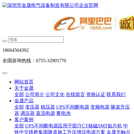
18664564392
全国咨询热线：0755-32905770
网站首页
关于金晟
全部
公司简介
公司文化
在线留言
资格认证
联系我们
金晟产品
全部
变压器
稳压器
UPS不间断电源
变频电源
隧道升压
器
调压器
直流电源
蓄电池
客户案例
全部
UPS不间断电源应用于医疗CT核磁SMT贴片机
中
铁中交路桥集团隧道施工升压增压电源方案
金晟无触点