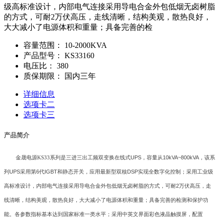
级高标准设计，内部电气连接采用导电合金外包低烟无卤树脂
的方式，可耐2万伏高压，走线清晰，结构美观，散热良好，
大大减小了电源体积和重量；具备完善的检
容量范围：
10-2000KVA
产品型号：
KS33160
电压比：
380
质保期限：
国内三年
详细信息
选项卡二
选项卡三
产品简介
金晟电源
KS33
系列是三进三出工频双变换在线式
UPS
，容量从
10kVA~800kVA
，该系
列
UPS
采用第
6
代
IGBT
和静态开关，应用最新型双核
DSP
实现全数字化控制；采用工业级
高标准设计，内部电气连接采用导电合金外包低烟无卤树脂的方式，可耐
2
万伏高压，走
线清晰，结构美观，散热良好，大大减小了电源体积和重量；具备完善的检测和保护功
能。各参数指标基本达到国家标准一类水平；采用中英文界面彩色液晶触摸屏，配置