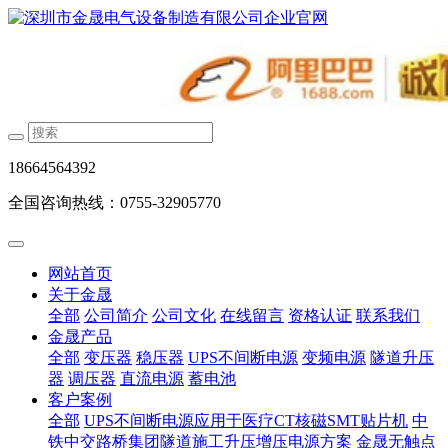
18664564392
全国咨询热线：0755-32905770
网站首页
关于金晟
全部
公司简介
公司文化
在线留言
资格认证
联系我们
金晟产品
全部
变压器
稳压器
UPS不间断电源
变频电源
隧道升压
器
调压器
直流电源
蓄电池
客户案例
全部
UPS不间断电源应用于医疗CT核磁SMT贴片机
中
铁中交路桥集团隧道施工升压增压电源方案
金晟无触点