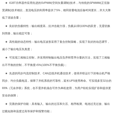
★ IGBT
功率器件应用先进的
SVPWM(
空间矢量调制
)
技术，与传统的
SPWMM(
正弦脉
宽调制
)
技术相比，直流电压的利用率提供了
5%
，相同容量电池后备时间更长，并大大降
低了谐波含量；
★
良好的负载特性：输出精度高，抗冲击能力强，负载从
0
到
100%
的跃变，无需切换
到旁路，输出稳定可靠；
★
高性能的动态特性：输出电压波形采用了复合控制策略，实现了良好的动态调节，
减小了输出电压失真度；
★
可实现三相独立控制，并采用抑制输出电压负序和零序分量的方法，实现了三相输
出不平衡的控制，不平衡度
<5%(100%
不平衡负载
)
；
★
先进的同步均流控制技术、
CAN
总线并机通信技术，使得并联运行下的每台机严格
同步、均分负载电流，保障了并机系统的可靠性，延长
UPS
使用寿命。可实现多至
32
台的
RPA
（冗余并联）系统，在不需并机场合可作为单机使用，为用户轻松实现扩容和提供更
安全的保障；
★
完善的保护功能：具有输入、输出的过压和欠压、相序检测、电池过充过放、输出
过载短路和温度过高等保护和报警功能；