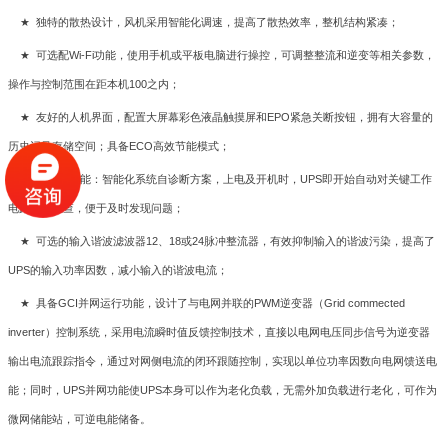
★
独特的散热设计，风机采用智能化调速，提高了散热效率，整机结构紧凑；
★
可选配
Wi-Fi
功能，使用手机或平板电脑进行操控，可调整整流和逆变等相关参数，
操作与控制范围在距本机
100
之内；
★
友好的人机界面，配置大屏幕彩色液晶触摸屏和
EPO
紧急关断按钮，拥有大容量的
历史记录存储空间；具备
ECO
高效节能模式；
★
自诊断功能：智能化系统自诊断方案，上电及开机时，
UPS
即开始自动对关键工作
电路进行检查，便于及时发现问题；
★
可选的输入谐波滤波器
12
、
18
或
24
脉冲整流器，有效抑制输入的谐波污染，提高了
UPS
的输入功率因数，减小输入的谐波电流；
★
具备
GCI
并网运行功能，设计了与电网并联的
PWM
逆变器（
Grid commected
inverter
）控制系统，采用电流瞬时值反馈控制技术，直接以电网电压同步信号为逆变器
输出电流跟踪指令，通过对网侧电流的闭环跟随控制，实现以单位功率因数向电网馈送电
能；同时，
UPS
并网功能使
UPS
本身可以作为老化负载，无需外加负载进行老化，可作为
微网储能站，可逆电能储备。